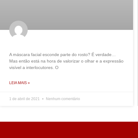
A máscara facial esconde parte do rosto? É verdade…
Mas então está na hora de valorizar o olhar e a expressão
visível a interlocutores. O
LEIA MAIS »
1 de abril de 2021
Nenhum comentário