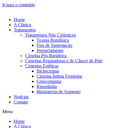
Ir para o conteúdo
Home
A Clínica
Tratamentos
Tratamentos Não Cirúrgicos
Toxina Botulínica
Fios de Sustentação
Preenchimento
Cirurgia Pós-Bariátrica
Cirurgias Reparadoras e de Câncer de Pele
Cirurgias Estéticas
Bichectomia
Cirurgia Íntima Feminina
Ginecomastia
Rinoplastia
Mastopexia de Aumento
Notícias
Contato
Menu
Home
A Clínica