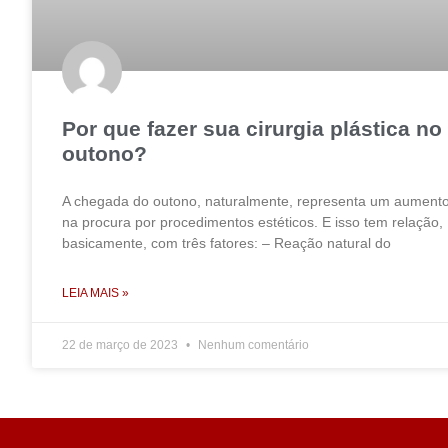
Por que fazer sua cirurgia plástica no
outono?
A chegada do outono, naturalmente, representa um aument
na procura por procedimentos estéticos. E isso tem relação,
basicamente, com três fatores: – Reação natural do
LEIA MAIS »
22 de março de 2023
Nenhum comentário