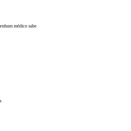
: nenhum médico sabe
s