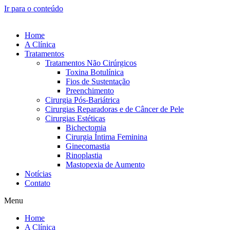
Ir para o conteúdo
Home
A Clínica
Tratamentos
Tratamentos Não Cirúrgicos
Toxina Botulínica
Fios de Sustentação
Preenchimento
Cirurgia Pós-Bariátrica
Cirurgias Reparadoras e de Câncer de Pele
Cirurgias Estéticas
Bichectomia
Cirurgia Íntima Feminina
Ginecomastia
Rinoplastia
Mastopexia de Aumento
Notícias
Contato
Menu
Home
A Clínica