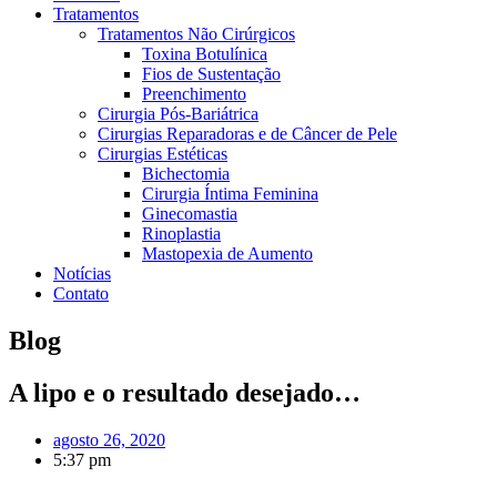
Tratamentos
Tratamentos Não Cirúrgicos
Toxina Botulínica
Fios de Sustentação
Preenchimento
Cirurgia Pós-Bariátrica
Cirurgias Reparadoras e de Câncer de Pele
Cirurgias Estéticas
Bichectomia
Cirurgia Íntima Feminina
Ginecomastia
Rinoplastia
Mastopexia de Aumento
Notícias
Contato
Blog
A lipo e o resultado desejado…
agosto 26, 2020
5:37 pm