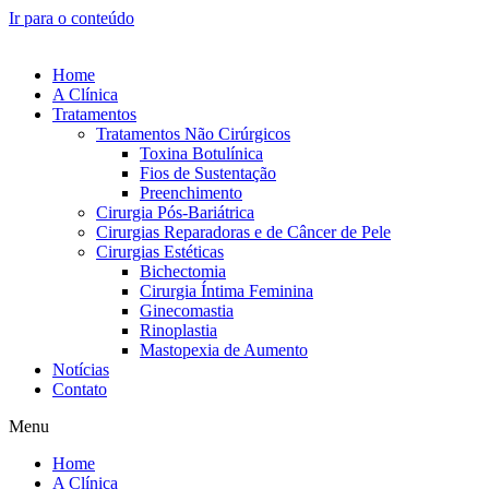
Ir para o conteúdo
Home
A Clínica
Tratamentos
Tratamentos Não Cirúrgicos
Toxina Botulínica
Fios de Sustentação
Preenchimento
Cirurgia Pós-Bariátrica
Cirurgias Reparadoras e de Câncer de Pele
Cirurgias Estéticas
Bichectomia
Cirurgia Íntima Feminina
Ginecomastia
Rinoplastia
Mastopexia de Aumento
Notícias
Contato
Menu
Home
A Clínica