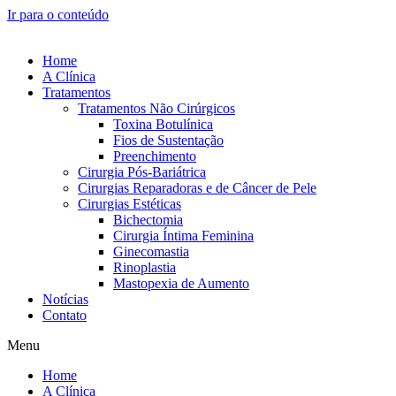
Ir para o conteúdo
Home
A Clínica
Tratamentos
Tratamentos Não Cirúrgicos
Toxina Botulínica
Fios de Sustentação
Preenchimento
Cirurgia Pós-Bariátrica
Cirurgias Reparadoras e de Câncer de Pele
Cirurgias Estéticas
Bichectomia
Cirurgia Íntima Feminina
Ginecomastia
Rinoplastia
Mastopexia de Aumento
Notícias
Contato
Menu
Home
A Clínica