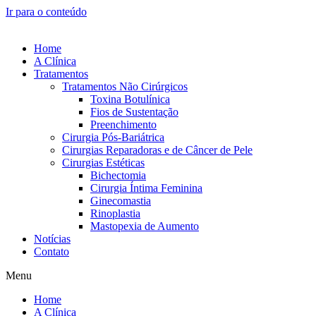
Ir para o conteúdo
Home
A Clínica
Tratamentos
Tratamentos Não Cirúrgicos
Toxina Botulínica
Fios de Sustentação
Preenchimento
Cirurgia Pós-Bariátrica
Cirurgias Reparadoras e de Câncer de Pele
Cirurgias Estéticas
Bichectomia
Cirurgia Íntima Feminina
Ginecomastia
Rinoplastia
Mastopexia de Aumento
Notícias
Contato
Menu
Home
A Clínica