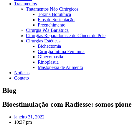
Tratamentos
Tratamentos Não Cirúrgicos
Toxina Botulínica
Fios de Sustentação
Preenchimento
Cirurgia Pós-Bariátrica
Cirurgias Reparadoras e de Câncer de Pele
Cirurgias Estéticas
Bichectomia
Cirurgia Íntima Feminina
Ginecomastia
Rinoplastia
Mastopexia de Aumento
Notícias
Contato
Blog
Bioestimulação com Radiesse: somos pione
janeiro 31, 2022
10:37 pm