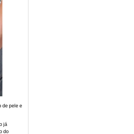
 de pele e
o já
ão do