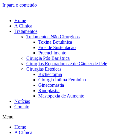
Ir para o conteúdo
Home
A Clínica
Tratamentos
Tratamentos Não Cirúrgicos
Toxina Botulínica
Fios de Sustentação
Preenchimento
Cirurgia Pós-Bariátrica
Cirurgias Reparadoras e de Câncer de Pele
Cirurgias Estéticas
Bichectomia
Cirurgia Íntima Feminina
Ginecomastia
Rinoplastia
Mastopexia de Aumento
Notícias
Contato
Menu
Home
A Clínica