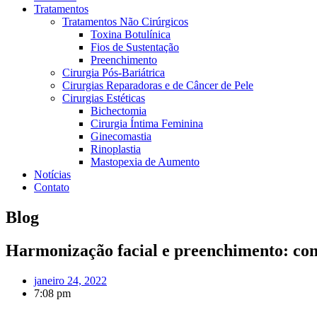
Tratamentos
Tratamentos Não Cirúrgicos
Toxina Botulínica
Fios de Sustentação
Preenchimento
Cirurgia Pós-Bariátrica
Cirurgias Reparadoras e de Câncer de Pele
Cirurgias Estéticas
Bichectomia
Cirurgia Íntima Feminina
Ginecomastia
Rinoplastia
Mastopexia de Aumento
Notícias
Contato
Blog
Harmonização facial e preenchimento: con
janeiro 24, 2022
7:08 pm