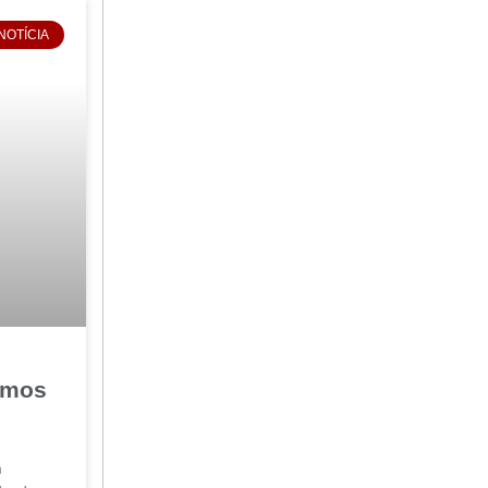
NOTÍCIA
omos
m