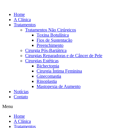
Ir
para
Home
o
A Clínica
conteúdo
Tratamentos
Tratamentos Não Cirúrgicos
Toxina Botulínica
Fios de Sustentação
Preenchimento
Cirurgia Pós-Bariátrica
Cirurgias Reparadoras e de Câncer de Pele
Cirurgias Estéticas
Bichectomia
Cirurgia Íntima Feminina
Ginecomastia
Rinoplastia
Mastopexia de Aumento
Notícias
Contato
Menu
Home
A Clínica
Tratamentos